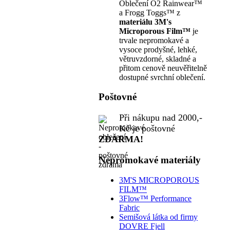
Oblečení O2 Rainwear™
a Frogg Toggs™ z
materiálu 3M's
Microporous Film™
je
trvale nepromokavé a
vysoce prodyšné, lehké,
větruvzdorné, skladné a
přitom cenově neuvěřitelně
dostupné svrchní oblečení.
Poštovné
Při nákupu nad 2000,-
Kč je poštovné
ZDARMA!
Nepromokavé materiály
3M'S MICROPOROUS
FILM™
3Flow™ Performance
Fabric
Semišová látka od firmy
DOVRE Fjell