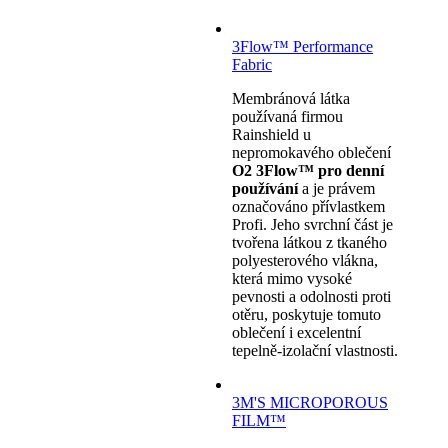
3Flow™ Performance
Fabric
Membránová látka
používaná firmou
Rainshield u
nepromokavého oblečení
O2 3Flow™ pro denní
používání
a je právem
označováno přívlastkem
Profi. Jeho svrchní část je
tvořena látkou z tkaného
polyesterového vlákna,
která mimo vysoké
pevnosti a odolnosti proti
otěru, poskytuje tomuto
oblečení i excelentní
tepelně-izolační vlastnosti.
3M'S MICROPOROUS
FILM™