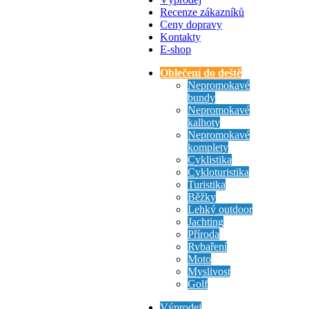
Recenze zákazníků
Ceny dopravy
Kontakty
E-shop
Oblečení do deště
Nepromokavé
bundy
Nepromokavé
kalhoty
Nepromokavé
komplety
Cyklistika
Cykloturistika
Turistika
Běžky
Lehký outdoor
Jachting
Příroda
Rybaření
Moto
Myslivost
Golf
Výprodej