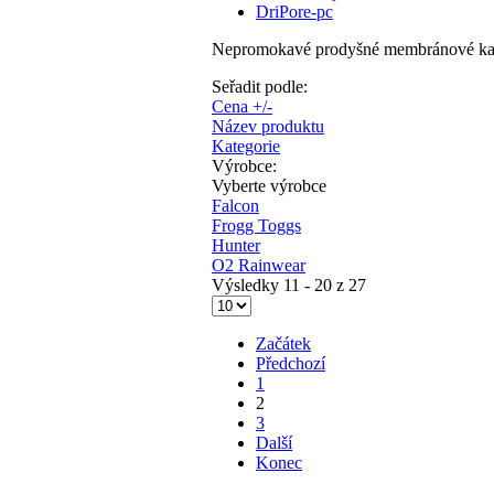
DriPore-pc
Nepromokavé prodyšné membránové kalh
Seřadit podle:
Cena +/-
Název produktu
Kategorie
Výrobce:
Vyberte výrobce
Falcon
Frogg Toggs
Hunter
O2 Rainwear
Výsledky 11 - 20 z 27
Začátek
Předchozí
1
2
3
Další
Konec