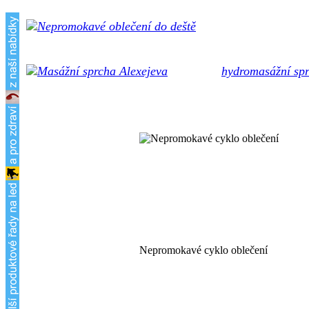
Špičkové certifikova
oproti ocelovým hrotům a nekloužou ani po letech použ
Unikátní
hydromasážní sp
křečových žil, celulitidy, bolesti hlavy... Možnost až 40
Nepromokavé cyklo oblečení