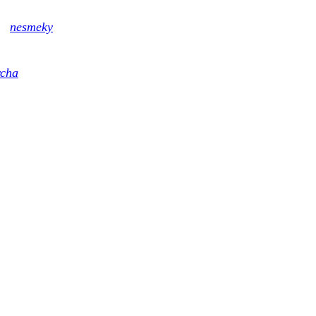
né
nesmeky
s hroty z karbidu wolframu, s podobnou tvrdostí ja
ívání i na namrzlých kamenech a dlažbě.
rcha
pro každodenní účinnou masáž v pohodlí domova k léčbě 
 dní testování zdarma.
Zákaznická linka: 776 241 117