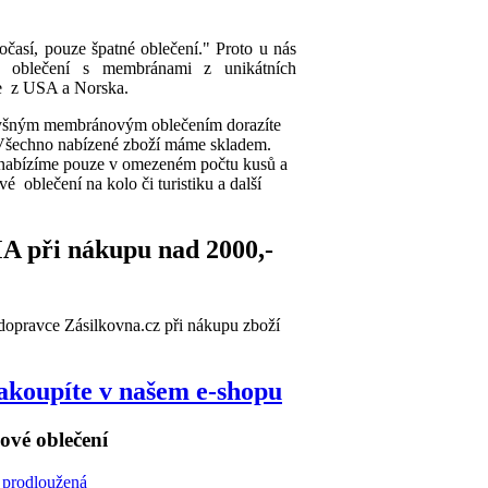
očasí, pouze špatné oblečení." Proto u nás
é oblečení s membránami z unikátních
me z USA a Norska.
dyšným membránovým oblečením dorazíte
 Všechno nabízené zboží máme skladem.
é nabízíme pouze v omezeném počtu kusů a
é oblečení na kolo či turistiku a další
 při nákupu nad 2000,-
dopravce Zásilkovna.cz při nákupu zboží
akoupíte v našem e-shopu
vé oblečení