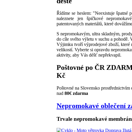
deště
Řídíme se heslem: "Neexistuje špatné p
naleznete jen špičkové nepromokav
patentovaných materiálů, které dováží
S nepromokavým, ultra skladným, pro
do cíle svého výletu v suchu a pohodě.
Výjimku tvoří výprodejové zboží, kter
velikostí. Vyberte si opravdu nepromokav
aktivity, aby Vás déšť nepřekvapil.
Poštovné po ČR ZDARMA
Kč
Poštovné na Slovensko prostřednictvím 
nad
80€
zdarma
Nepromokavé oblečení z
Trvale nepromokavé membráno