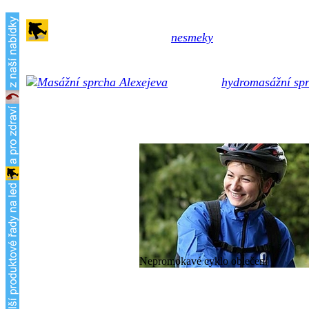
Špičkové certifikované
nesmeky
s hroty z karbidu 
nekloužou ani po letech používání i na namrzlých kamen
Unikátní
hydromasážní sp
křečových žil, celulitidy, bolesti hlavy... Možnost až 40
Nepromokavé cyklo oblečení