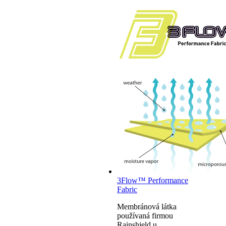
3Flow™ Performance
Fabric
Membránová látka
používaná firmou
Rainshield u