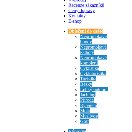
Recenze zákazníků
Ceny dopravy
Kontakty
E-shop
Oblečení do deště
Nepromokavé
bundy
Nepromokavé
kalhoty
Nepromokavé
komplety
Cyklistika
Cykloturistika
Turistika
Běžky
Lehký outdoor
Jachting
Příroda
Rybaření
Moto
Myslivost
Golf
Výprodej