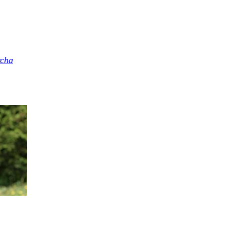
wolframu, s podobnou tvrdostí jako diamant, díky které mají 
ech a dlažbě.
rcha
pro každodenní účinnou masáž v pohodlí domova k léčbě 
 dní testování zdarma.
Zákaznická linka: 776 241 117