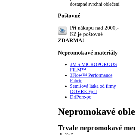
dostupné svrchní oblečení.
Poštovné
Při nákupu nad 2000,-
Kč je poštovné
ZDARMA!
Nepromokavé materiály
3M'S MICROPOROUS
FILM™
3Flow™ Performance
Fabric
Semišová látka od firmy
DOVRE Fjell
DriPore-pc
Nepromokavé obleč
Trvale nepromokavé mem