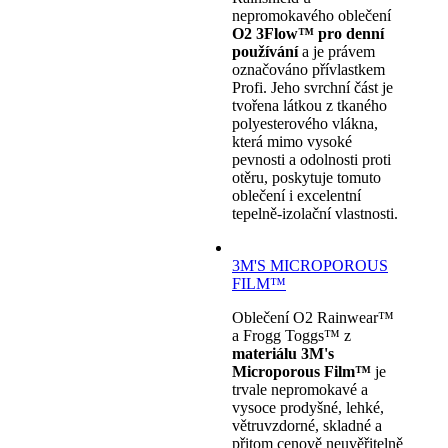
nepromokavého oblečení
O2 3Flow™ pro denní
používání
a je právem
označováno přívlastkem
Profi. Jeho svrchní část je
tvořena látkou z tkaného
polyesterového vlákna,
která mimo vysoké
pevnosti a odolnosti proti
otěru, poskytuje tomuto
oblečení i excelentní
tepelně-izolační vlastnosti.
3M'S MICROPOROUS
FILM™
Oblečení O2 Rainwear™
a Frogg Toggs™ z
materiálu 3M's
Microporous Film™
je
trvale nepromokavé a
vysoce prodyšné, lehké,
větruvzdorné, skladné a
přitom cenově neuvěřitelně