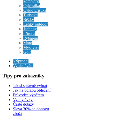
komplety
Cyklistika
Cykloturistika
Turistika
Běžky
Lehký outdoor
Jachting
Příroda
Rybaření
Moto
Myslivost
Golf
Výprodej
Vyhledávání
Tipy pro zákazníky
Jak si správně vybrat
Jak na údržbu oblečení
Průvodce výběrem
Vychytávky
Časté dotazy
Sleva 30% na obnovu
zboží