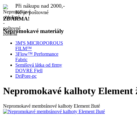
Při nákupu nad 2000,-
Kč je poštovné
ZDARMA!
Nepromokavé materiály
3M'S MICROPOROUS
FILM™
3Flow™ Performance
Fabric
Semišová látka od firmy
DOVRE Fjell
DriPore-pc
Nepromokavé kalhoty Element 
Nepromokavé membránové kalhoty Element žluté