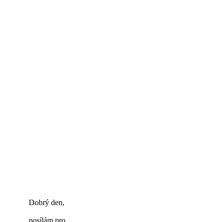
Koupit oblečení
Recenze nepromokavého
oblečení
Dobrý den,
posílám pro