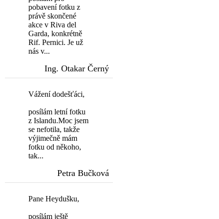
pobavení fotku z
právě skončené
akce v Riva del
Garda, konkrétně
Rif. Pernici. Je už
nás v...
Ing. Otakar Černý
Vážení dodešťáci,
posílám letní fotku
z Islandu.Moc jsem
se nefotila, takže
výjimečně mám
fotku od někoho,
tak...
Petra Bučková
Pane Heydušku,
posílám ještě