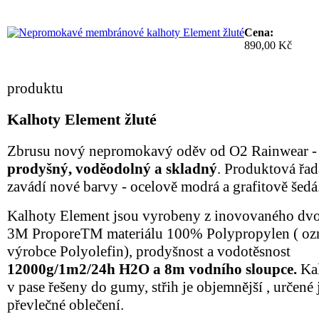
Cena:
890,00 Kč
Dotaz na produkt
Recenze zákazníků
produktu
Kalhoty Element žluté
Zbrusu nový nepromokavý oděv od O2 Rainwear 
prodyšný, voděodolný a skladný
. Produktová řa
zavádí nové barvy - ocelově modrá a grafitově šedá
Kalhoty Element jsou vyrobeny z inovovaného dv
3M ProporeTM materiálu 100% Polypropylen ( oz
výrobce Polyolefin), prodyšnost a vodotěsnost
12000g/1m2/24h H2O a 8m vodního sloupce.
Ka
v pase řešeny do gumy, střih je objemnější , určené
převlečné oblečení.