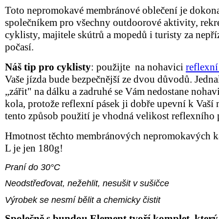
Toto nepromokavé membránové oblečení je dokon
společníkem pro všechny outdoorové aktivity, rekr
cyklisty, majitele skútrů a mopedů i turisty za nepř
počasí.
Náš tip pro cyklisty
: použijte na nohavici
reflexní
Vaše jízda bude bezpečnější ze dvou důvodů. Jedna
„zářit" na dálku a zadruhé se Vám nedostane nohav
kola, protože reflexní pásek ji dobře upevní k Vaší 
tento způsob použití je vhodná velikost reflexního
Hmotnost těchto membránových nepromokavých ka
L je jen 180g!
Praní do 30°C
Neodstřeďovat, nežehlit, nesušit v sušičce
Výrobek se nesmí bělit a chemicky čistit
Společně s bundou Element tvoří komplet, který 