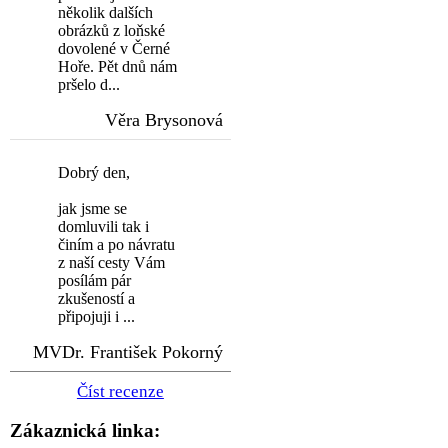
několik dalších
obrázků z loňské
dovolené v Černé
Hoře. Pět dnů nám
pršelo d...
Věra Brysonová
Dobrý den,
jak jsme se
domluvili tak i
činím a po návratu
z naší cesty Vám
posílám pár
zkušeností a
připojuji i ...
MVDr. František Pokorný
Číst recenze
Zákaznická linka: