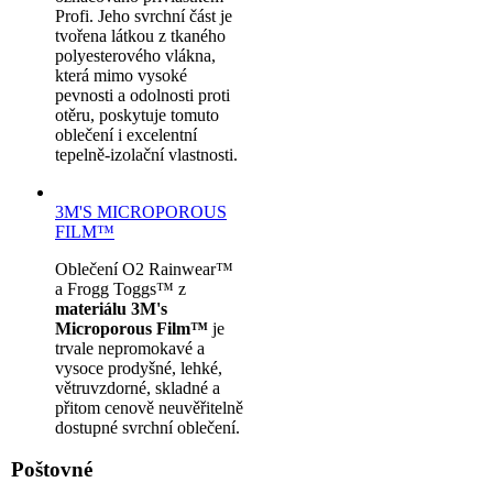
Profi. Jeho svrchní část je
tvořena látkou z tkaného
polyesterového vlákna,
která mimo vysoké
pevnosti a odolnosti proti
otěru, poskytuje tomuto
oblečení i excelentní
tepelně-izolační vlastnosti.
3M'S MICROPOROUS
FILM™
Oblečení O2 Rainwear™
a Frogg Toggs™ z
materiálu 3M's
Microporous Film™
je
trvale nepromokavé a
vysoce prodyšné, lehké,
větruvzdorné, skladné a
přitom cenově neuvěřitelně
dostupné svrchní oblečení.
Poštovné