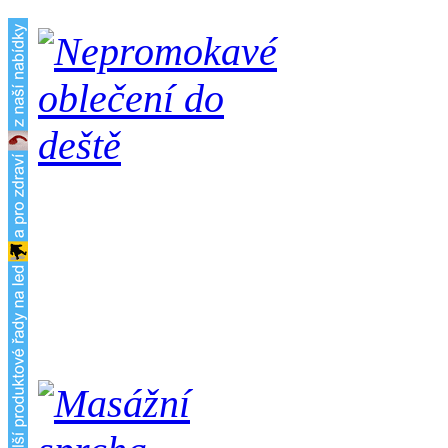
Špičkové 
karbidu wolframu, s podo
díky které mají minimálně
ocelovým hrotům a neklou
na namrzlých kamenech a