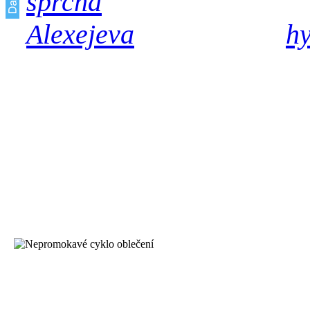
Unikátní
h
každodenní účinnou masá
civilizačních a chronick
křečových žil, celulitidy,
dní testování zdarma.
Zákaznická 