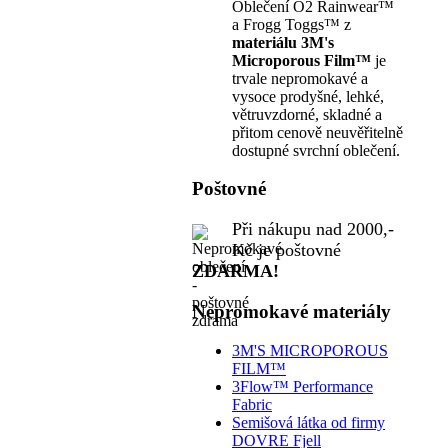
Oblečení O2 Rainwear™
a Frogg Toggs™ z
materiálu 3M's
Microporous Film™
je
trvale nepromokavé a
vysoce prodyšné, lehké,
větruvzdorné, skladné a
přitom cenově neuvěřitelně
dostupné svrchní oblečení.
Poštovné
Při nákupu nad 2000,-
Kč je poštovné
ZDARMA!
Nepromokavé materiály
3M'S MICROPOROUS
FILM™
3Flow™ Performance
Fabric
Semišová látka od firmy
DOVRE Fjell