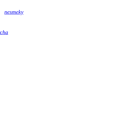
né
nesmeky
s hroty z karbidu wolframu, s podobnou tvrdostí ja
ívání i na namrzlých kamenech a dlažbě.
rcha
pro každodenní účinnou masáž v pohodlí domova k léčbě 
 dní testování zdarma.
Zákaznická linka: 776 241 117