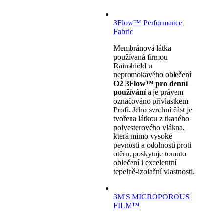
3Flow™ Performance
Fabric
Membránová látka
používaná firmou
Rainshield u
nepromokavého oblečení
O2 3Flow™ pro denní
používání
a je právem
označováno přívlastkem
Profi. Jeho svrchní část je
tvořena látkou z tkaného
polyesterového vlákna,
která mimo vysoké
pevnosti a odolnosti proti
otěru, poskytuje tomuto
oblečení i excelentní
tepelně-izolační vlastnosti.
3M'S MICROPOROUS
FILM™