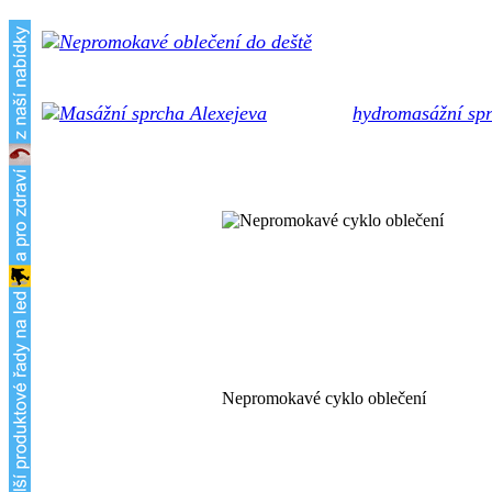
Špičkové certifikova
oproti ocelovým hrotům a nekloužou ani po letech použ
Unikátní
hydromasážní sp
křečových žil, celulitidy, bolesti hlavy... Možnost až 40
Nepromokavé cyklo oblečení