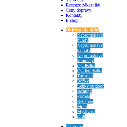
Recenze zákazníků
Ceny dopravy
Kontakty
E-shop
Oblečení do deště
Nepromokavé
bundy
Nepromokavé
kalhoty
Nepromokavé
komplety
Cyklistika
Cykloturistika
Turistika
Běžky
Lehký outdoor
Jachting
Příroda
Rybaření
Moto
Myslivost
Golf
Výprodej